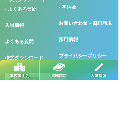
学納金
よくある質問
お問い合わせ・資料請求
入試情報
採用情報
よくある質問
プライバシーポリシー
様式ダウンロード
学校説明会
資料請求
入試情報
●
本校
●
長岡駅前校
●
長岡駅東校
●
長岡城内校
●
東三条校
●
新潟駅南校