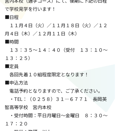
宮内本校（通学コース）にて、後期に下記の日程
で学校見学を行います！
■日程
１１月４日（火）／１１月１８日（火）／１２
月４日（木）／１２月１１日（木）
■時間
１３：３５～１４：４０（受付 １３：１０～
１３：２５）
■定員
各回先着１０組程度限定となります！
■申込方法
電話予約となりますので、ご了承ください。
・TEL：（０２５８）３１―６７７１ 長岡英
智高等学校 宮内本校
・受付時間：平日月曜日～金曜日 ８：３０～
１７：２０