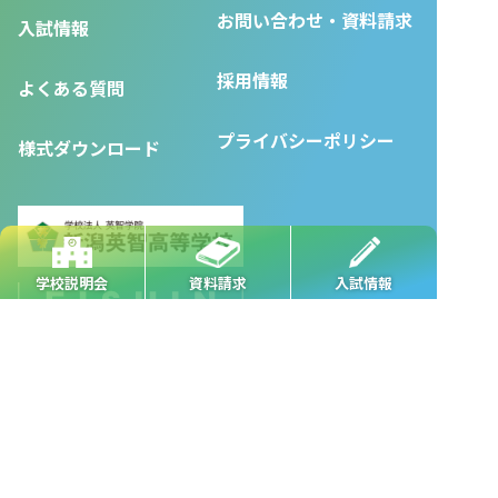
お問い合わせ・資料請求
入試情報
採用情報
よくある質問
プライバシーポリシー
様式ダウンロード
学校説明会
資料請求
入試情報
●
本校
●
長岡駅前校
●
長岡駅東校
●
長岡城内校
●
東三条校
●
新潟駅南校