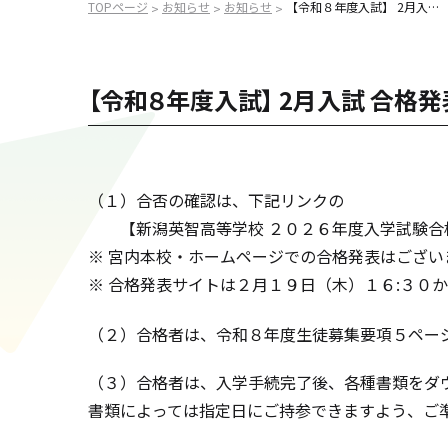
TOPページ
お知らせ
お知らせ
【令和８年度入試】 2月入試 合格発表に関して
>
>
>
【令和８年度入試】 2月入試 合格
2026
（１）合否の確認は、下記リンクの
【新潟英智高等学校 ２０２６年度入学試験合格
※ 宮内本校・ホームページでの合格発表はござい
※ 合格発表サイトは２月１９日（木）１６:３０
（２）合格者は、令和８年度生徒募集要項５ペー
（３）合格者は、入学手続完了後、各種書類をダ
書類によっては指定日にご持参できますよう、ご