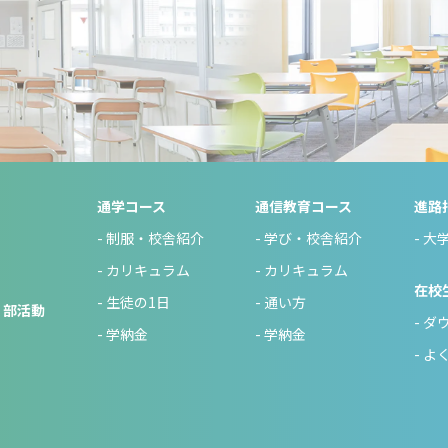
通学コース
通信教育コース
進路
制服・校舎紹介
学び・校舎紹介
大
カリキュラム
カリキュラム
在校
生徒の1日
通い方
・部活動
ダ
学納金
学納金
よ